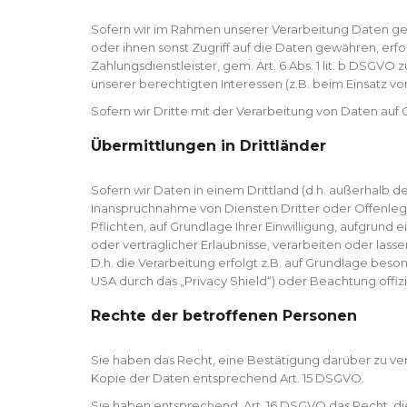
Sofern wir im Rahmen unserer Verarbeitung Daten ge
oder ihnen sonst Zugriff auf die Daten gewähren, erfo
Zahlungsdienstleister, gem. Art. 6 Abs. 1 lit. b DSGVO 
unserer berechtigten Interessen (z.B. beim Einsatz vo
Sofern wir Dritte mit der Verarbeitung von Daten auf
Übermittlungen in Drittländer
Sofern wir Daten in einem Drittland (d.h. außerhalb
Inanspruchnahme von Diensten Dritter oder Offenlegung
Pflichten, auf Grundlage Ihrer Einwilligung, aufgrund
oder vertraglicher Erlaubnisse, verarbeiten oder lass
D.h. die Verarbeitung erfolgt z.B. auf Grundlage beso
USA durch das „Privacy Shield“) oder Beachtung offizi
Rechte der betroffenen Personen
Sie haben das Recht, eine Bestätigung darüber zu ve
Kopie der Daten entsprechend Art. 15 DSGVO.
Sie haben entsprechend. Art. 16 DSGVO das Recht, di