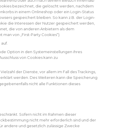
t) während oder auch nach seinem Besuch innerhalb
Cookies bezeichnet, die gelöscht werden, nachdem
renkorbs in einem Onlineshop oder ein Login-Status
sers gespeichert bleiben. So kann z.B. der Login-
ie die Interessen der Nutzer gespeichert werden,
net, die von anderen Anbietern als dem
 man von „First-Party Cookies“).
auf.
nde Option in den Systemeinstellungen ihres
Ausschluss von Cookies kann zu
lzahl der Dienste, vor allem im Fall des Trackings,
erklärt werden. Des Weiteren kann die Speicherung
gegebenenfalls nicht alle Funktionen dieses
eschränkt. Sofern nicht im Rahmen dieser
eckbestimmung nicht mehr erforderlich sind und der
für andere und gesetzlich zulässige Zwecke