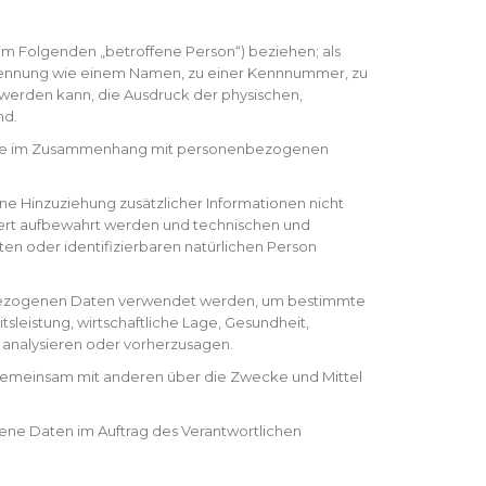
 (im Folgenden „betroffene Person“) beziehen; als
er Kennung wie einem Namen, zu einer Kennnummer, zu
werden kann, die Ausdruck der physischen,
nd.
sreihe im Zusammenhang mit personenbezogenen
 Hinzuziehung zusätzlicher Informationen nicht
dert aufbewahrt werden und technischen und
en oder identifizierbaren natürlichen Person
nenbezogenen Daten verwendet werden, um bestimmte
sleistung, wirtschaftliche Lage, Gesundheit,
u analysieren oder vorherzusagen.
der gemeinsam mit anderen über die Zwecke und Mittel
gene Daten im Auftrag des Verantwortlichen