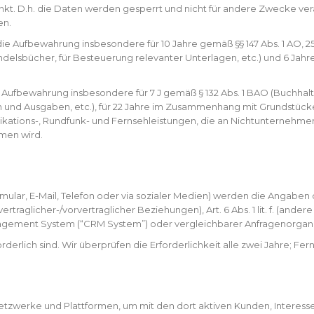
nkt. D.h. die Daten werden gesperrt und nicht für andere Zwecke verarb
en.
e Aufbewahrung insbesondere für 10 Jahre gemäß §§ 147 Abs. 1 AO, 257 
sbücher, für Besteuerung relevanter Unterlagen, etc.) und 6 Jahre g
ie Aufbewahrung insbesondere für 7 J gemäß § 132 Abs. 1 BAO (Buchh
n und Ausgaben, etc.), für 22 Jahre im Zusammenhang mit Grundstüc
kations-, Rundfunk- und Fernsehleistungen, die an Nichtunternehmer 
men wird.
rmular, E-Mail, Telefon oder via sozialer Medien) werden die Angabe
vertraglicher-/vorvertraglicher Beziehungen), Art. 6 Abs. 1 lit. f. (an
gement System (“CRM System”) oder vergleichbarer Anfragenorgani
rderlich sind. Wir überprüfen die Erforderlichkeit alle zwei Jahre; Fer
Netzwerke und Plattformen, um mit den dort aktiven Kunden, Interes