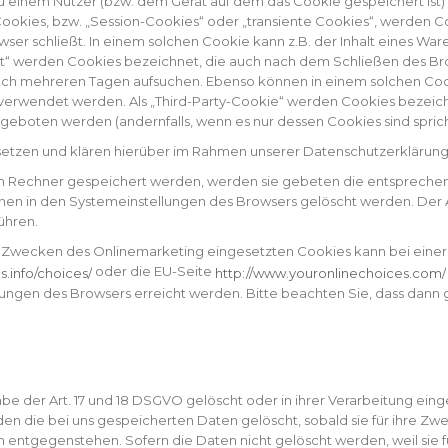
zu einem Nutzer (bzw. dem Gerät auf dem das Cookie gespeichert is
Cookies, bzw. „Session-Cookies“ oder „transiente Cookies“, werden 
wser schließt. In einem solchen Cookie kann z.B. der Inhalt eines Wa
t“ werden Cookies bezeichnet, die auch nach dem Schließen des Brow
ach mehreren Tagen aufsuchen. Ebenso können in einem solchen Cook
erwendet werden. Als „Third-Party-Cookie“ werden Cookies bezeich
geboten werden (andernfalls, wenn es nur dessen Cookies sind spricht
tzen und klären hierüber im Rahmen unserer Datenschutzerklärung 
rem Rechner gespeichert werden, werden sie gebeten die entspreche
nen in den Systemeinstellungen des Browsers gelöscht werden. Der 
ühren.
Zwecken des Onlinemarketing eingesetzten Cookies kann bei einer Vie
.info/choices/
http://www.youronlinechoices.com/
oder die EU-Seite
.info/choices/
http://www.youronlinechoices.com/
lungen des Browsers erreicht werden. Bitte beachten Sie, dass dann 
 der Art. 17 und 18 DSGVO gelöscht oder in ihrer Verarbeitung eing
 die bei uns gespeicherten Daten gelöscht, sobald sie für ihre Zw
entgegenstehen. Sofern die Daten nicht gelöscht werden, weil sie 