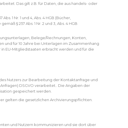
eitet. Das gilt z.B. für Daten, die aus handels- oder
Abs. 1 Nr. 1 und 4, Abs. 4 HGB (Bücher,
emäß § 257 Abs. 1 Nr. 2 und 3, Abs. 4 HGB
altungsunterlagen, Belege/Rechnungen, Konten,
ken und für 10 Jahre bei Unterlagen im Zusammenhang
in EU-Mitgliedstaaten erbracht werden und für die
n des Nutzers zur Bearbeitung der Kontaktanfrage und
dere Anfragen) DSGVO verarbeitet.. Die Angaben der
sation gespeichert werden.
ner gelten die gesetzlichen Archivierungspflichten.
senten und Nutzern kommunizieren und sie dort über