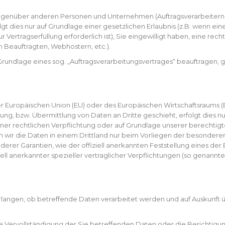
genüber anderen Personen und Unternehmen (Auftragsverarbeitern od
lgt dies nur auf Grundlage einer gesetzlichen Erlaubnis (z.B. wenn ein
zur Vertragserfüllung erforderlich ist), Sie eingewilligt haben, eine re
n Beauftragten, Webhostern, etc.).
 Grundlage eines sog. „Auftragsverarbeitungsvertrages“ beauftragen, 
 der Europäischen Union (EU) oder des Europäischen Wirtschaftsraums
, bzw. Übermittlung von Daten an Dritte geschieht, erfolgt dies nur,
 einer rechtlichen Verpflichtung oder auf Grundlage unserer berechtigt
en wir die Daten in einem Drittland nur beim Vorliegen der besondere
nderer Garantien, wie der offiziell anerkannten Feststellung eines de
ell anerkannter spezieller vertraglicher Verpflichtungen (so genannte
rlangen, ob betreffende Daten verarbeitet werden und auf Auskunft 
e Vervollständigung der Sie betreffenden Daten oder die Berichtigun