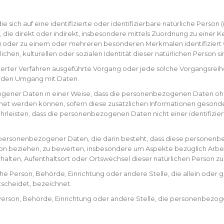
 sich auf eine identifizierte oder identifizierbare natürliche Person
en, die direkt oder indirekt, insbesondere mittels Zuordnung zu ein
e) oder zu einem oder mehreren besonderen Merkmalen identifiziert 
ichen, kulturellen oder sozialen Identität dieser natürlichen Person si
atisierter Verfahren ausgeführte Vorgang oder jede solche Vorgang
 jeden Umgang mit Daten.
ener Daten in einer Weise, dass die personenbezogenen Daten ohne
net werden können, sofern diese zusätzlichen Informationen geson
leisten, dass die personenbezogenen Daten nicht einer identifiziert
ung personenbezogener Daten, die darin besteht, dass diese perso
rson beziehen, zu bewerten, insbesondere um Aspekte bezüglich Arbeit
erhalten, Aufenthaltsort oder Ortswechsel dieser natürlichen Person z
tische Person, Behörde, Einrichtung oder andere Stelle, die allein o
scheidet, bezeichnet.
he Person, Behörde, Einrichtung oder andere Stelle, die personenbezo