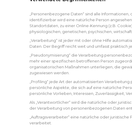
„Personenbezogene Daten“ sind alle Informationen, die
identifizierbar wird eine natürliche Person angeseh
Standortdaten, zu einer Online-Kennung (z.B. Cooki
physiologischen, genetischen, psychischen, wirtschaftl
„Verarbeitung“ ist jeder mit oder ohne Hilfe autom
Daten. Der Begriff reicht weit und umfasst praktisch
„Pseudonymisierung“ die Verarbeitung personenbezog
mehr einer spezifischen betroffenen Person zugeord
organisatorischen Maßnahmen unterliegen, die gewähr
zugewiesen werden.
„Profiling“ jede Art der automatisierten Verarbeit
persönliche Aspekte, die sich auf eine natürliche Pe
persönliche Vorlieben, Interessen, Zuverlässigkeit, V
Als „Verantwortlicher“ wird die natürliche oder juris
der Verarbeitung von personenbezogenen Daten ent
„Auftragsverarbeiter“ eine natürliche oder juristisc
verarbeitet.