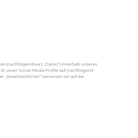
tart
Zum Projekt
Apartments
Kontakt
tart
Zum Projekt
Apartments
Kontakt
n (nachfolgend kurz „Daten“) innerhalb unseres
. unser Social Media Profile auf (nachfolgend
r „Verantwortlicher“ verweisen wir auf die