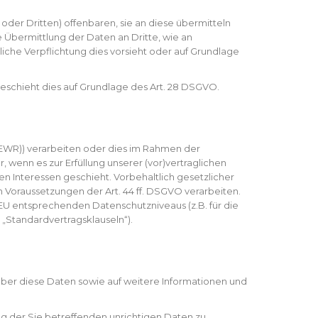
er Dritten) offenbaren, sie an diese übermitteln
e Übermittlung der Daten an Dritte, wie an
chtliche Verpflichtung dies vorsieht oder auf Grundlage
geschieht dies auf Grundlage des Art. 28 DSGVO.
 (EWR)) verarbeiten oder dies im Rahmen der
 wenn es zur Erfüllung unserer (vor)vertraglichen
en Interessen geschieht. Vorbehaltlich gesetzlicher
n Voraussetzungen der Art. 44 ff. DSGVO verarbeiten.
r EU entsprechenden Datenschutzniveaus (z.B. für die
 „Standardvertragsklauseln“).
über diese Daten sowie auf weitere Informationen und
g der Sie betreffenden unrichtigen Daten zu