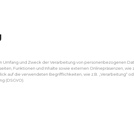
S
S
g
 den Umfang und Zweck der Verarbeitung von personenbezogenen Date
en, Funktionen und Inhalte sowie externen Onlinepräsenzen, wie z.B
k auf die verwendeten Begrifflichkeiten, wie z.B. „Verarbeitung“ ode
ung (DSGVO).