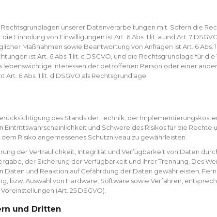
e Rechtsgrundlagen unserer Datenverarbeitungen mit. Sofern die Rec
ie Einholung von Einwilligungen ist Art. 6 Abs. 1 lit. a und Art. 7 DSG
glicher Maßnahmen sowie Beantwortung von Anfragen ist Art. 6 Abs. 1 
chtungen ist Art. 6 Abs. 1 lit. c DSGVO, und die Rechtsgrundlage für 
l, dass lebenswichtige Interessen der betroffenen Person oder einer an
rt. 6 Abs. 1 lit. d DSGVO als Rechtsgrundlage.
erücksichtigung des Stands der Technik, der Implementierungskoste
Eintrittswahrscheinlichkeit und Schwere des Risikos für die Rechte 
 dem Risiko angemessenes Schutzniveau zu gewährleisten.
 der Vertraulichkeit, Integrität und Verfügbarkeit von Daten durch
tergabe, der Sicherung der Verfügbarkeit und ihrer Trennung. Des Wei
Daten und Reaktion auf Gefährdung der Daten gewährleisten. Ferne
ng, bzw. Auswahl von Hardware, Software sowie Verfahren, entsprec
Voreinstellungen (Art. 25 DSGVO).
rn und Dritten